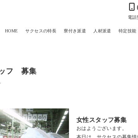
電話受
HOME
サクセスの特長
寮付き派遣
人材派遣
特定技能
ッフ 募集
グ
女性スタッフ募集
おはようございます。
本日は、サクセスの募集情